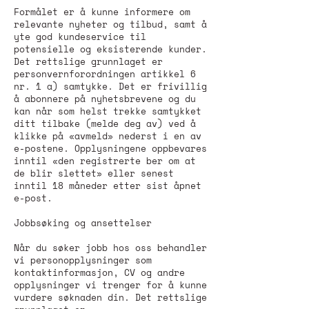
Formålet er å kunne informere om
relevante nyheter og tilbud, samt å
yte god kundeservice til
potensielle og eksisterende kunder.
Det rettslige grunnlaget er
personvernforordningen artikkel 6
nr. 1 a) samtykke. Det er frivillig
å abonnere på nyhetsbrevene og du
kan når som helst trekke samtykket
ditt tilbake (melde deg av) ved å
klikke på «avmeld» nederst i en av
e-postene. Opplysningene oppbevares
inntil «den registrerte ber om at
de blir slettet» eller senest
inntil 18 måneder etter sist åpnet
e-post.
Jobbsøking og ansettelser
Når du søker jobb hos oss behandler
vi personopplysninger som
kontaktinformasjon, CV og andre
opplysninger vi trenger for å kunne
vurdere søknaden din. Det rettslige