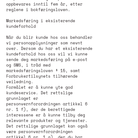
oppbevares inntil fem år, etter
reglene i bokføringsloven.
Markedsføring i eksisterende
kundeforhold
Når du blir kunde hos oss behandler
vi personopplysninger som nevnt
over. Dersom du har et eksisterende
kundeforhold hos oss vil vi kunne
sende deg markedsføring på e-post
og SMS, i tråd med
markedsføringsloven § 15, samt
Forbrukertilsynets tilhørende
veiledning.
Formålet er å kunne yte god
kundeservice. Det rettslige
grunnlaget er
personvernforordningen artikkel 6
nr. 1 f), der de berettigede
interessene er å kunne tilby deg
relevante produkter og tjenester.
Det rettslige grunnlaget kan også
være personvernforordningen
artikkel 6 nr. 1 a), der du har