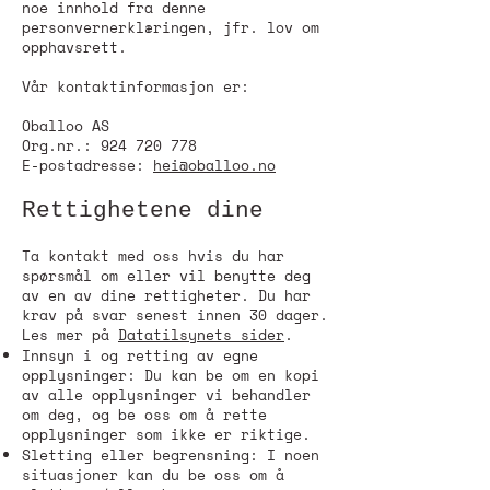
noe innhold fra denne
personvernerklæringen, jfr. lov om
opphavsrett.
Vår kontaktinformasjon er:
Oballoo AS
Org.nr.:
924 720 778
E-postadresse:
hei@oballoo.no
Rettighetene dine
Ta kontakt med oss hvis du har
spørsmål om eller vil benytte deg
av en av dine rettigheter. Du har
krav på svar senest innen 30 dager.
Les mer på
Datatilsynets sider
.
Innsyn i og retting av egne
opplysninger: Du kan be om en kopi
av alle opplysninger vi behandler
om deg, og be oss om å rette
opplysninger som ikke er riktige.
Sletting eller begrensning: I noen
situasjoner kan du be oss om å