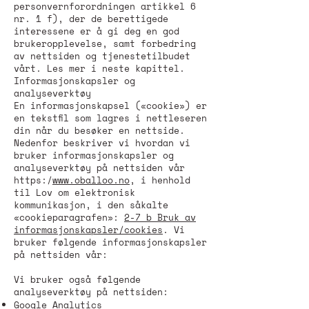
personvernforordningen artikkel 6
nr. 1 f), der de berettigede
interessene er å gi deg en god
brukeropplevelse, samt forbedring
av nettsiden og tjenestetilbudet
vårt. Les mer i neste kapittel.
Informasjonskapsler og
analyseverktøy
En informasjonskapsel («cookie») er
en tekstfil som lagres i nettleseren
din når du besøker en nettside.
Nedenfor beskriver vi hvordan vi
bruker informasjonskapsler og
analyseverktøy på nettsiden vår
https:/
www.oballoo.no
, i henhold
til Lov om elektronisk
kommunikasjon, i den såkalte
«cookieparagrafen»:
2-7 b Bruk av
informasjonskapsler/cookies
. Vi
bruker følgende informasjonskapsler
på nettsiden vår:
Vi bruker også følgende
analyseverktøy på nettsiden:
Google Analytics