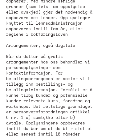
opphører, med mindre særlige
grunner (som tvist om oppsigelse
eller avskjed) gjør det nødvendig å
oppbevare dem lenger. Opplysninger
knyttet til lønnsadministrasjon
oppbevares inntil fem år, etter
reglene i bokføringsloven.
Arrangementer, også digitale
Når du deltar på gratis
arrangementer hos oss behandler vi
personopplysninger som
kontaktinformasjon. For
betalingsarrangementer samler vi i
tillegg inn bestillings- og
betalingsinformasjon. Formålet er å
kunne tilby kunder og potensielle
kunder relevante kurs, foredrag og
workshops. Det rettslige grunnlaget
er personvernforordningen artikkel
6 nr. 1 a) samtykke eller b)
avtale. Opplysningene oppbevares
inntil du ber om at de blir slettet
eller senest inntil 18 måneder