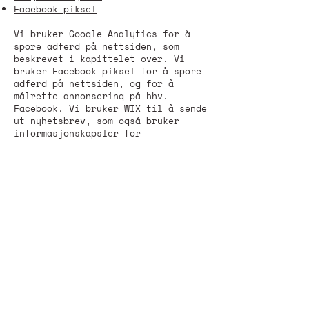
Facebook piksel
Vi bruker Google Analytics for å
spore adferd på nettsiden, som
beskrevet i kapittelet over. Vi
bruker Facebook piksel for å spore
adferd på nettsiden, og for å
målrette annonsering på hhv.
Facebook. Vi bruker WIX til å sende
ut nyhetsbrev, som også bruker
informasjonskapsler for
påmeldingskjemaer på nettsiden.
Skru av eller slette
informasjonskapsler
Du kan selv skru av og/eller slette
informasjonskapsler i nettleseren
din. På nettstedet
nettvett.no
kan
du lære hvordan du gjør dette for
de fleste nettlesere. Der kan du
også lære mer om
sikrere bruk av
internett
.
Affiliate links / sponsede lenker
Vi anbefaler ulike produkter og